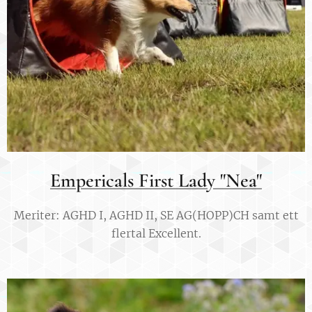
Empericals First Lady "Nea"
Meriter: AGHD I, AGHD II, SE AG(HOPP)CH samt ett
flertal Excellent.