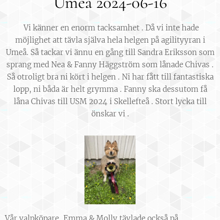
Umeå 2024-06-16
Vi känner en enorm tacksamhet . Då vi inte hade
möjlighet att tävla själva hela helgen på agilityyran i
Umeå. Så tackar vi ännu en gång till Sandra Eriksson som
sprang med Nea & Fanny Häggström som lånade Chivas .
Så otroligt bra ni kört i helgen . Ni har fått till fantastiska
lopp, ni båda är helt grymma . Fanny ska dessutom få
låna Chivas till USM 2024 i Skellefteå . Stort lycka till
önskar vi .
Vår valpköpare, Emma & Molly tävlade också på